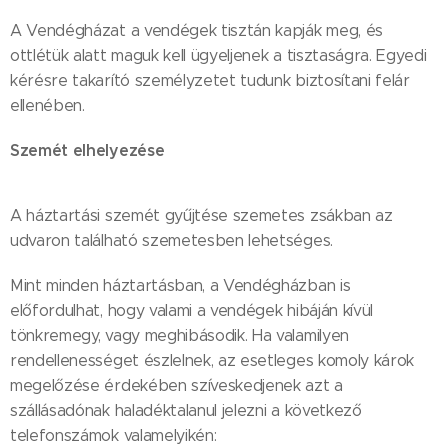
A Vendégházat a vendégek tisztán kapják meg, és
ottlétük alatt maguk kell ügyeljenek a tisztaságra. Egyedi
kérésre takarító személyzetet tudunk biztosítani felár
ellenében.
Szemét elhelyezése
A háztartási szemét gyűjtése szemetes zsákban az
udvaron található szemetesben lehetséges.
Mint minden háztartásban, a Vendégházban is
előfordulhat, hogy valami a vendégek hibáján kívül
tönkremegy, vagy meghibásodik. Ha valamilyen
rendellenességet észlelnek, az esetleges komoly károk
megelőzése érdekében szíveskedjenek azt a
szállásadónak haladéktalanul jelezni a következő
telefonszámok valamelyikén: