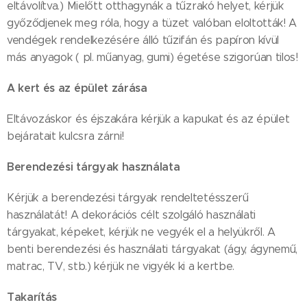
eltávolítva.) Mielőtt otthagynák a tűzrakó helyet, kérjük
győződjenek meg róla, hogy a tüzet valóban eloltották! A
vendégek rendelkezésére álló tűzifán és papíron kívül
más anyagok ( pl. műanyag, gumi) égetése szigorúan tilos!
A kert és az épület zárása
Eltávozáskor és éjszakára kérjük a kapukat és az épület
bejáratait kulcsra zárni!
Berendezési tárgyak használata
Kérjük a berendezési tárgyak rendeltetésszerű
használatát! A dekorációs célt szolgáló használati
tárgyakat, képeket, kérjük ne vegyék el a helyükről. A
benti berendezési és használati tárgyakat (ágy, ágynemű,
matrac, TV, stb.) kérjük ne vigyék ki a kertbe.
Takarítás