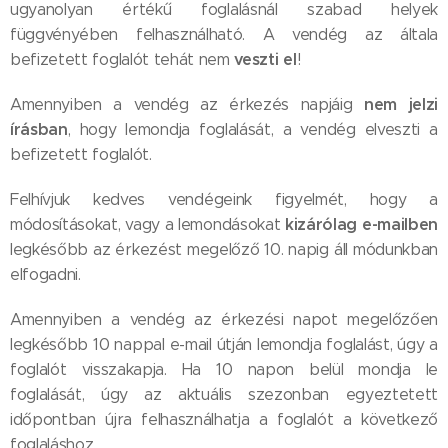
ugyanolyan értékű foglalásnál szabad helyek
függvényében felhasználható.
A vendég az általa
veszti el
befizetett foglalót tehát nem
!
nem jelzi
Amennyiben a vendég az érkezés napjáig
írásban
, hogy lemondja foglalását, a vendég elveszti a
befizetett foglalót.
Felhívjuk kedves vendégeink figyelmét, hogy a
kizárólag
e-mailben
módosításokat, vagy a lemondásokat
legkésőbb az érkezést megelőző 10. napig áll módunkban
elfogadni.
Amennyiben a vendég az érkezési napot megelőzően
legkésőbb 10 nappal e-mail útján lemondja foglalást, úgy a
foglalót visszakapja. Ha 10 napon belül mondja le
foglalását, úgy az aktuális szezonban egyeztetett
időpontban újra felhasználhatja a foglalót a következő
foglaláshoz.