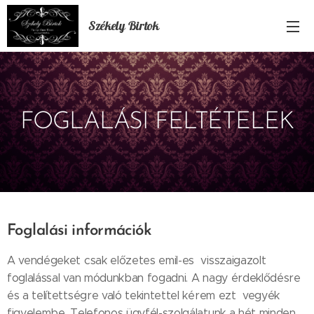
Székely Birtok
FOGLALÁSI FELTÉTELEK
Foglalási információk
A vendégeket csak előzetes emil-es visszaigazolt
foglalással van módunkban fogadni. A nagy érdeklődésre
és a telítettségre való tekintettel kérem ezt vegyék
figyelembe. Telefonos ügyfél-szolgálatunk a hét minden