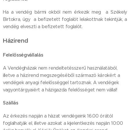
Ha a vendég bármi okból nem érkezik meg a Székely
Birtokra, úgy a befizetett foglalót lelakottnak tekintjük, a
vendég elveszti a befizetett foglalót.
Házirend
Felelősségvállalás
A Vendégházak nem rendeltetésszerű használatából,
illetve a házirend megszegéséből származó károkért a
vendégek anyagi felelősséggel tartoznak. A vendégek
vagyontárgyaiért a házigazda felelősséget nem vállal!
Szállás
Az érkezés napján a hàzat vendégeink 16.00 órától
foglalhatják el, illetve azokat a kijelentkezés napján 10:00