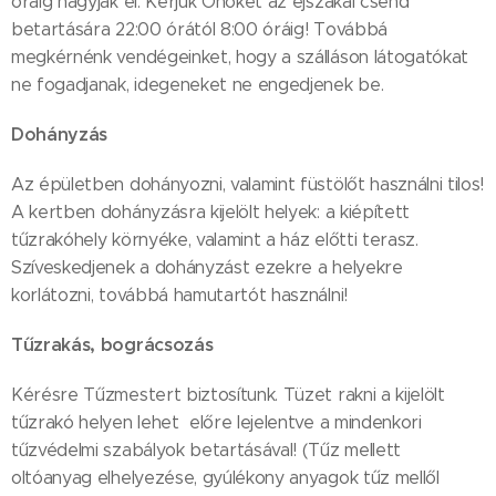
óráig hagyják el. Kérjük Önöket az éjszakai csend
betartására 22:00 órától 8:00 óráig! Továbbá
megkérnénk vendégeinket, hogy a szálláson látogatókat
ne fogadjanak, idegeneket ne engedjenek be.
Dohányzás
Az épületben dohányozni, valamint füstölőt használni tilos!
A kertben dohányzásra kijelölt helyek: a kiépített
tűzrakóhely környéke, valamint a ház előtti terasz.
Szíveskedjenek a dohányzást ezekre a helyekre
korlátozni, továbbá hamutartót használni!
Tűzrakás, bográcsozás
Kérésre Tűzmestert biztosítunk. Tüzet rakni a kijelölt
tűzrakó helyen lehet előre lejelentve a mindenkori
tűzvédelmi szabályok betartásával! (Tűz mellett
oltóanyag elhelyezése, gyúlékony anyagok tűz mellől