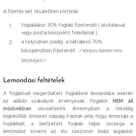
A fizetés két részletben történik:
foglaláskor 30% foglaló fizetendő ( átutalással
vagy postai készpénz feladással )
a helyszínen pedig a hátralevő 70%
készpénzben fizetendő
/ Kártyás fizetést nem
lehetséges! /
Lemondási feltételek
A foglalóval megerősített foglalások lemondása esetén
NEM áll
az alábbi szabályok érvényesek: Foglalót
módunkban
visszafizetni. Amennyiben a Vendég
legkésőbb érkezés napjáig írásban jelzi, hogy lemondja a
foglalását, a befizetett foglaló teljes összege a
lemondást követő az évi szezonon belül, legalább