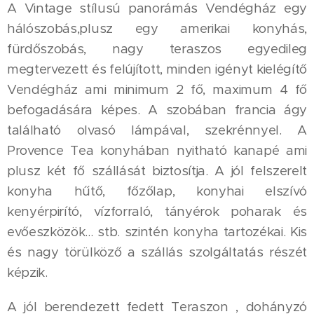
A Vintage stílusú panorámás Vendégház egy
hálószobás,plusz egy amerikai konyhás,
fürdőszobás, nagy teraszos egyedileg
megtervezett és felújított, minden igényt kielégítő
Vendégház ami minimum 2 fő, maximum 4 fő
befogadására képes. A szobában francia ágy
található olvasó lámpával, szekrénnyel. A
Provence Tea konyhában nyitható kanapé ami
plusz két fő szállását biztosítja. A jól felszerelt
konyha hűtő, főzőlap, konyhai elszívó
kenyérpirító, vízforraló, tányérok poharak és
evőeszközök... stb. szintén konyha tartozékai. Kis
és nagy törülköző a szállás szolgáltatás részét
képzik.
A jól berendezett fedett Teraszon , dohányzó